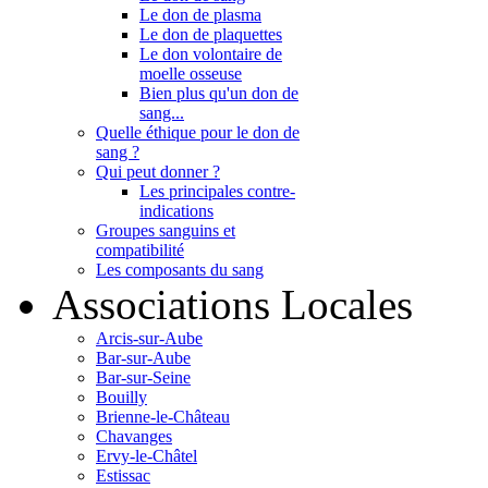
Le don de plasma
Le don de plaquettes
Le don volontaire de
moelle osseuse
Bien plus qu'un don de
sang...
Quelle éthique pour le don de
sang ?
Qui peut donner ?
Les principales contre-
indications
Groupes sanguins et
compatibilité
Les composants du sang
Associations Locales
Arcis-sur-Aube
Bar-sur-Aube
Bar-sur-Seine
Bouilly
Brienne-le-Château
Chavanges
Ervy-le-Châtel
Estissac