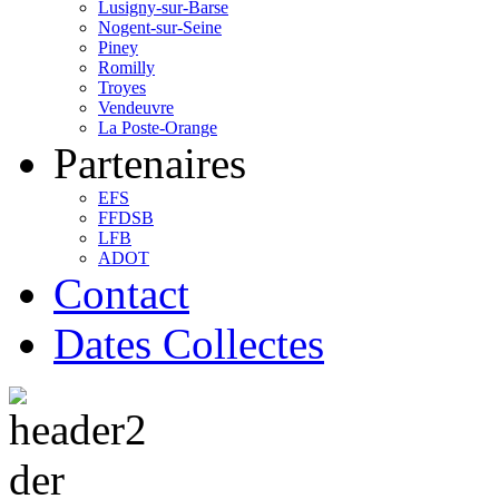
Lusigny-sur-Barse
Nogent-sur-Seine
Piney
Romilly
Troyes
Vendeuvre
La Poste-Orange
Partenaires
EFS
FFDSB
LFB
ADOT
Contact
Dates Collectes