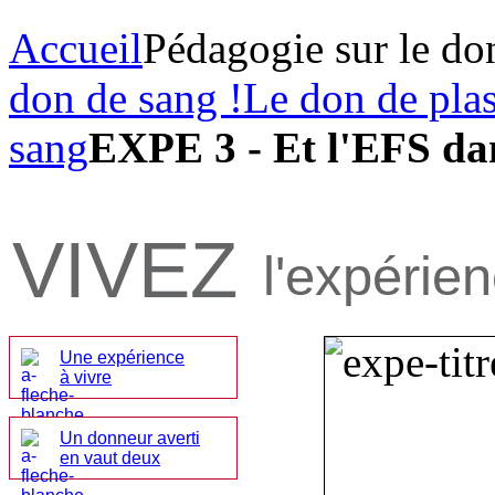
Accueil
Pédagogie sur le do
don de sang !
Le don de pla
sang
EXPE 3 - Et l'EFS dan
VIVEZ
l'expérie
Une expérience
à vivre
Un donneur averti
en vaut deux