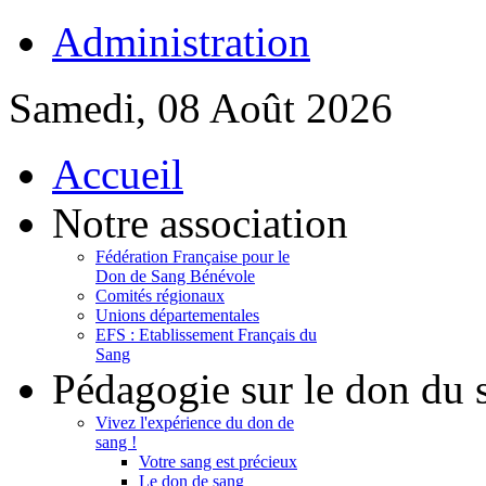
Administration
Samedi, 08 Août 2026
Accueil
Notre association
Fédération Française pour le
Don de Sang Bénévole
Comités régionaux
Unions départementales
EFS : Etablissement Français du
Sang
Pédagogie sur le don du 
Vivez l'expérience du don de
sang !
Votre sang est précieux
Le don de sang