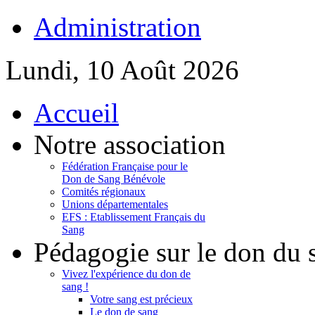
Administration
Lundi, 10 Août 2026
Accueil
Notre association
Fédération Française pour le
Don de Sang Bénévole
Comités régionaux
Unions départementales
EFS : Etablissement Français du
Sang
Pédagogie sur le don du 
Vivez l'expérience du don de
sang !
Votre sang est précieux
Le don de sang