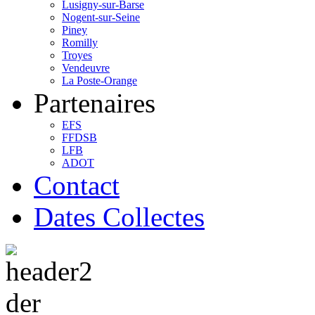
Lusigny-sur-Barse
Nogent-sur-Seine
Piney
Romilly
Troyes
Vendeuvre
La Poste-Orange
Partenaires
EFS
FFDSB
LFB
ADOT
Contact
Dates Collectes