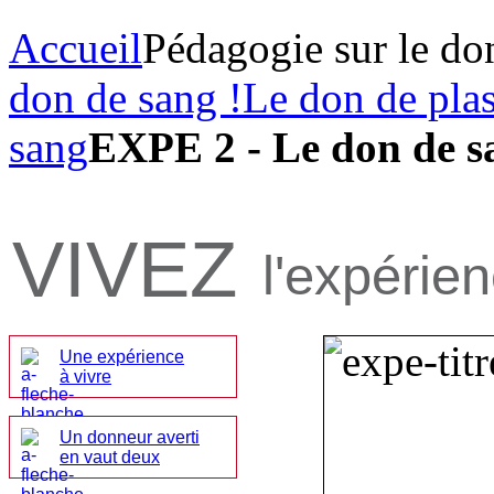
Accueil
Pédagogie sur le do
don de sang !
Le don de pla
sang
EXPE 2 - Le don de s
VIVEZ
l'expérie
Une expérience
à vivre
Un donneur averti
en vaut deux