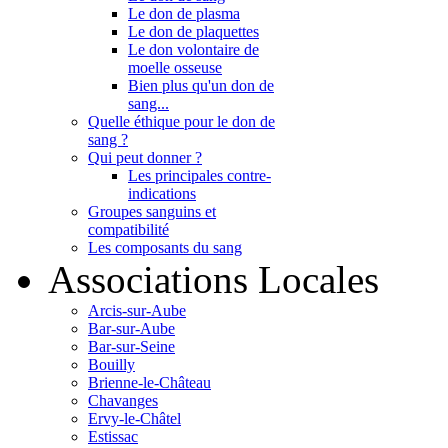
Le don de plasma
Le don de plaquettes
Le don volontaire de
moelle osseuse
Bien plus qu'un don de
sang...
Quelle éthique pour le don de
sang ?
Qui peut donner ?
Les principales contre-
indications
Groupes sanguins et
compatibilité
Les composants du sang
Associations Locales
Arcis-sur-Aube
Bar-sur-Aube
Bar-sur-Seine
Bouilly
Brienne-le-Château
Chavanges
Ervy-le-Châtel
Estissac