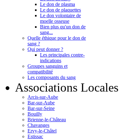
Le don de plasma
Le don de plaquettes
Le don volontaire de
moelle osseuse
Bien plus qu'un don de
sang...
Quelle éthique pour le don de
sang ?
Qui peut donner ?
Les principales contre-
indications
Groupes sanguins et
compatibilité
Les composants du sang
Associations Locales
Arcis-sur-Aube
Bar-sur-Aube
Bar-sur-Seine
Bouilly
Brienne-le-Château
Chavanges
Ervy-le-Châtel
Estissac