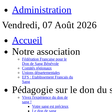
Administration
Vendredi, 07 Août 2026
Accueil
Notre association
Fédération Française pour le
Don de Sang Bénévole
Comités régionaux
Unions départementales
EFS : Etablissement Français du
Sang
Pédagogie sur le don du 
Vivez l'expérience du don de
sang !
Votre sang est précieux
Le don de sang