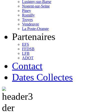
Lusigny-sur-Barse
Nogent-sur-Seine
Piney
Romilly
Troyes
Vendeuvre
La Poste-Orange
Partenaires
EFS
FFDSB
LFB
ADOT
Contact
Dates Collectes