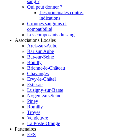
sang ?
Qui peut donner ?
Les principales contre-
indications
Groupes sanguins et
compatibilité
Les composants du sang
Associations Locales
Arcis-sur-Aube
Bar-sur-Aube
Bar-sur-Seine
Bouilly
Brienne-le-Château
Chavanges
Ervy-le-Châtel
Estissac
Lusigny-sur-Barse
Nogent-sur-Seine
Piney
Romilly
Troyes
Vendeuvre
La Poste-Orange
Partenaires
EFS