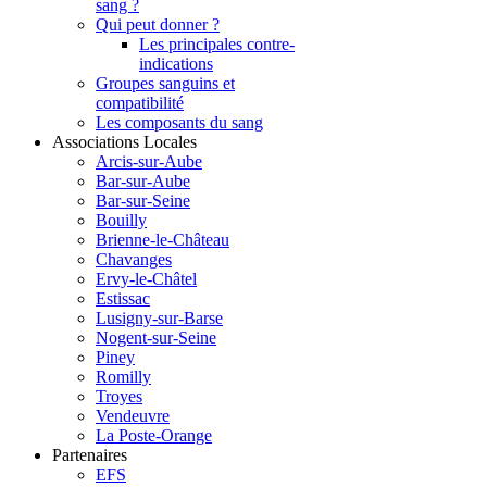
sang ?
Qui peut donner ?
Les principales contre-
indications
Groupes sanguins et
compatibilité
Les composants du sang
Associations Locales
Arcis-sur-Aube
Bar-sur-Aube
Bar-sur-Seine
Bouilly
Brienne-le-Château
Chavanges
Ervy-le-Châtel
Estissac
Lusigny-sur-Barse
Nogent-sur-Seine
Piney
Romilly
Troyes
Vendeuvre
La Poste-Orange
Partenaires
EFS