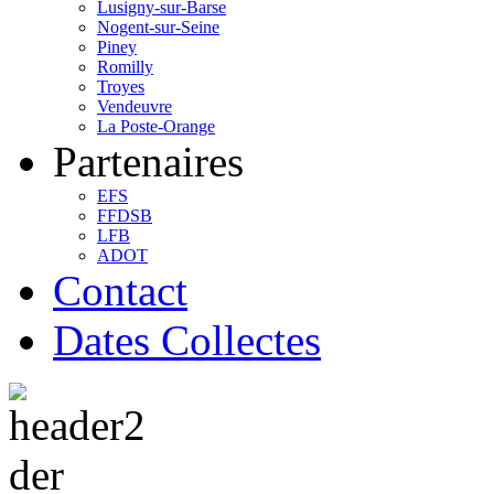
Lusigny-sur-Barse
Nogent-sur-Seine
Piney
Romilly
Troyes
Vendeuvre
La Poste-Orange
Partenaires
EFS
FFDSB
LFB
ADOT
Contact
Dates Collectes