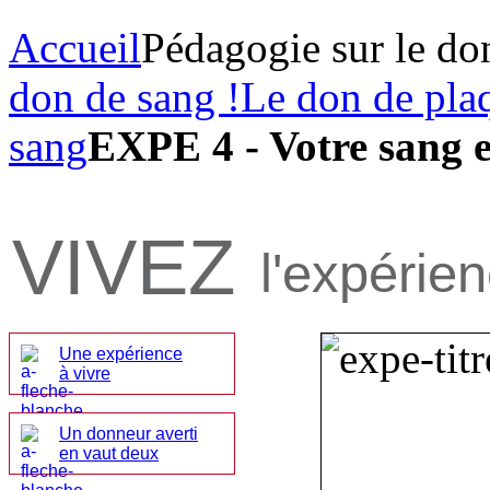
Accueil
Pédagogie sur le do
don de sang !
Le don de pla
sang
EXPE 4 - Votre sang e
VIVEZ
l'expérie
Une expérience
à vivre
Un donneur averti
en vaut deux