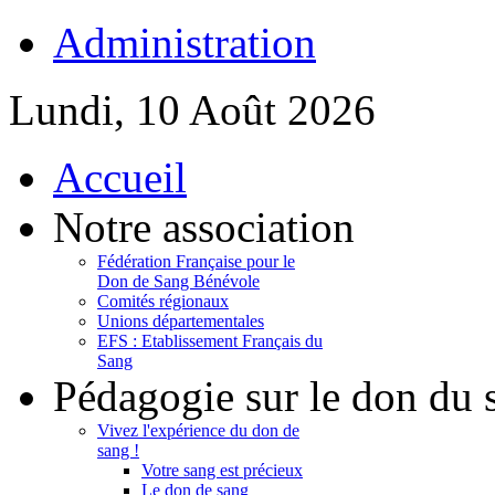
Administration
Lundi, 10 Août 2026
Accueil
Notre association
Fédération Française pour le
Don de Sang Bénévole
Comités régionaux
Unions départementales
EFS : Etablissement Français du
Sang
Pédagogie sur le don du 
Vivez l'expérience du don de
sang !
Votre sang est précieux
Le don de sang