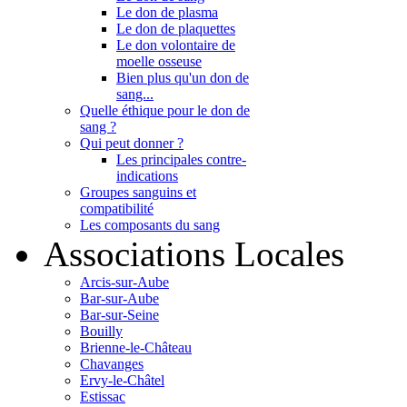
Le don de plasma
Le don de plaquettes
Le don volontaire de
moelle osseuse
Bien plus qu'un don de
sang...
Quelle éthique pour le don de
sang ?
Qui peut donner ?
Les principales contre-
indications
Groupes sanguins et
compatibilité
Les composants du sang
Associations Locales
Arcis-sur-Aube
Bar-sur-Aube
Bar-sur-Seine
Bouilly
Brienne-le-Château
Chavanges
Ervy-le-Châtel
Estissac