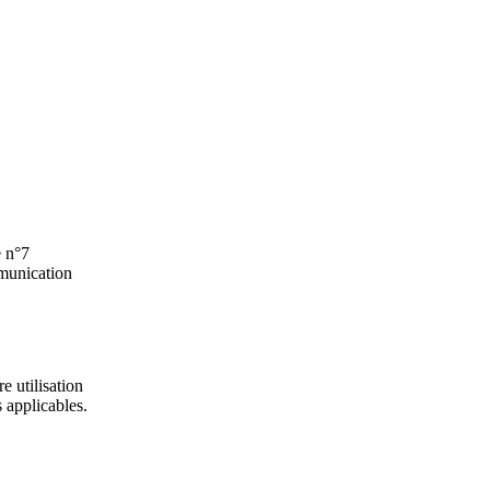
e n°7
mmunication
 utilisation
s applicables.