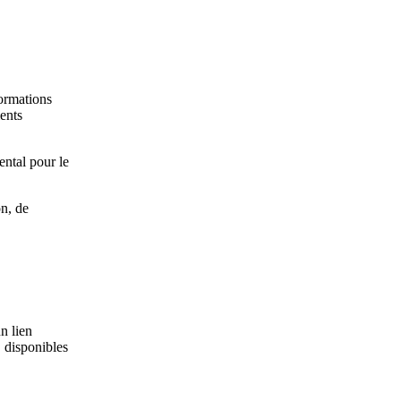
formations
ents
ntal pour le
on, de
n lien
. disponibles