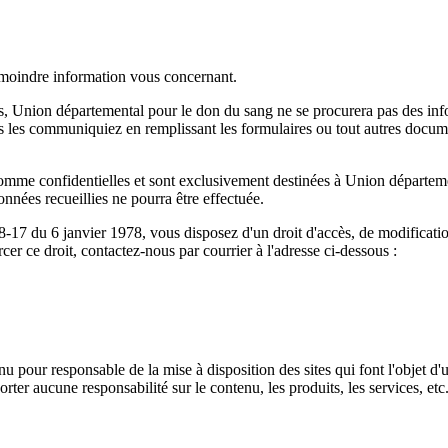
a moindre information vous concernant.
its, Union départemental pour le don du sang ne se procurera pas des in
us les communiquiez en remplissant les formulaires ou tout autres docum
me confidentielles et sont exclusivement destinées à Union départeme
nées recueillies ne pourra être effectuée.
8-17 du 6 janvier 1978, vous disposez d'un droit d'accès, de modificati
er ce droit, contactez-nous par courrier à l'adresse ci-dessous :
 pour responsable de la mise à disposition des sites qui font l'objet d'u
er aucune responsabilité sur le contenu, les produits, les services, etc