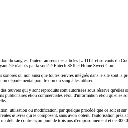
on du sang est l'auteur au sens des articles L. 111.1 et suivants du Cod
 ayant été réalisés par la société Eutech SSII et Home Sweet Com.
 sonores ou non ainsi que toutes œuvres intégrés dans le site sont la pr
ion départemental pour le don du sang à les utiliser.
 des œuvres qui y sont reproduits sont autorisées sous réserve qu'elles s
ns publicitaires et/ou commerciales et/ou d'information et/ou qu'elles s
lle.
ation, utilisation ou modification, par quelque procédé que ce soit et su
fférentes œuvres qui le composent, sans avoir obtenu l'autorisation préal
ue un délit de contrefaçon puni de trois ans d'emprisonnement et de 300