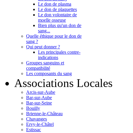
Le don de plasma
Le don de plaquettes
Le don volontaire de
moelle osseuse
Bien plus qu'un don de
sang...
Quelle éthique pour le don de
sang ?
Qui peut donner ?
Les principales contre-
indications
Groupes sanguins et
compatibilité
Les composants du sang
Associations Locales
Arcis-sur-Aube
Bar-sur-Aube
Bar-sur-Seine
Bouilly
Brienne-le-Château
Chavanges
Ervy-le-Châtel
Estissac