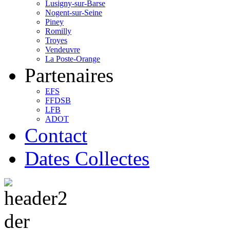
Lusigny-sur-Barse
Nogent-sur-Seine
Piney
Romilly
Troyes
Vendeuvre
La Poste-Orange
Partenaires
EFS
FFDSB
LFB
ADOT
Contact
Dates Collectes