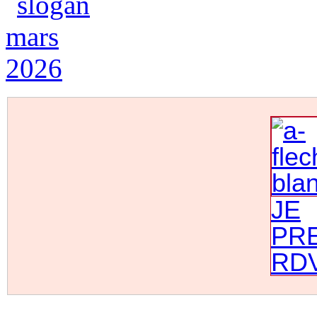
JE
PR
RD