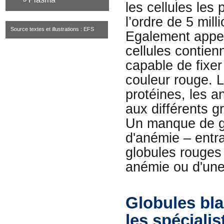
les cellules les
l’ordre de 5 mil
Source textes et illustrations : EFS
Egalement appe
cellules contienn
capable de fixe
couleur rouge. 
protéines, les a
aux différents 
Un manque de gl
d'anémie – entra
globules rouges 
anémie ou d'une
Globules bla
les spéciali