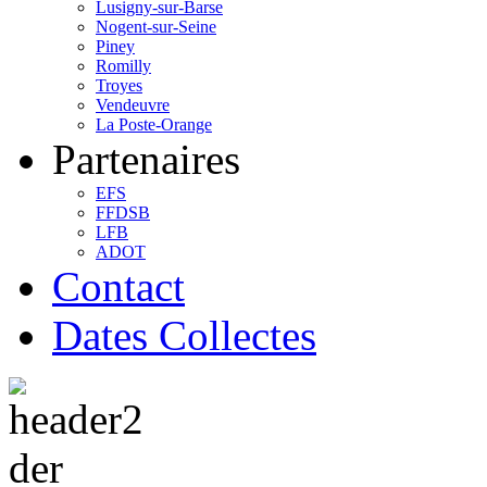
Lusigny-sur-Barse
Nogent-sur-Seine
Piney
Romilly
Troyes
Vendeuvre
La Poste-Orange
Partenaires
EFS
FFDSB
LFB
ADOT
Contact
Dates Collectes