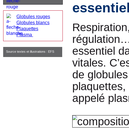
essentie
Globules rouges
Globules blancs
Respiration,
Plaquettes
Plasma
régulation…
essentiel d
Source textes et illustrations : EFS
vitales. C’
de globules
plaquettes,
appelé pla