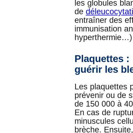
les globules blan
de
déleucocytat
entraîner des ef
immunisation ant
hyperthermie…)
Plaquettes :
guérir les b
Les plaquettes p
prévenir ou de 
de 150 000 à 4
En cas de ruptur
minuscules cellu
brèche. Ensuite,