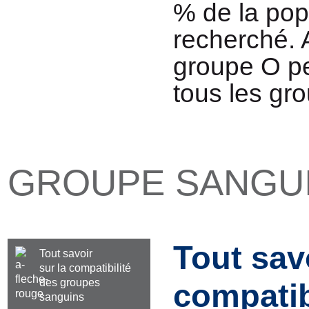
% de la pop
recherché. 
groupe O pe
tous les gr
GROUPE SANGU
Tout savo
Tout savoir
sur la compatibilité
des groupes
compatib
sanguins