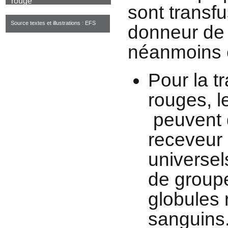
sont transf
Source textes et illustrations : EFS
donneur de 
néanmoins e
Pour la t
rouges, l
peuvent 
receveur 
universels
de group
globules 
sanguins.