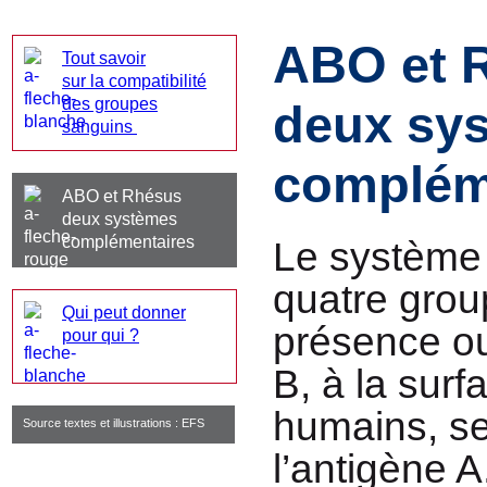
ABO et 
Tout savoir
sur la compatibilité
des groupes
deux sy
sanguins
complém
ABO et Rhésus
deux systèmes
complémentaires
Le système
quatre grou
Qui peut donner
présence ou
pour qui ?
B, à la sur
humains, se
Source textes et illustrations : EFS
l’antigène A