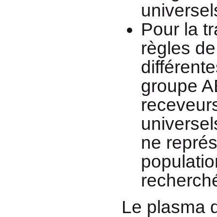
universel
Pour la t
règles de
différent
groupe AB
receveurs
universel
ne représ
populatio
recherch
Le plasma d