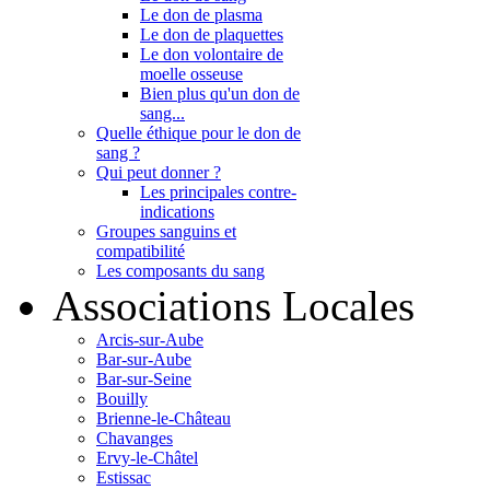
Le don de plasma
Le don de plaquettes
Le don volontaire de
moelle osseuse
Bien plus qu'un don de
sang...
Quelle éthique pour le don de
sang ?
Qui peut donner ?
Les principales contre-
indications
Groupes sanguins et
compatibilité
Les composants du sang
Associations Locales
Arcis-sur-Aube
Bar-sur-Aube
Bar-sur-Seine
Bouilly
Brienne-le-Château
Chavanges
Ervy-le-Châtel
Estissac