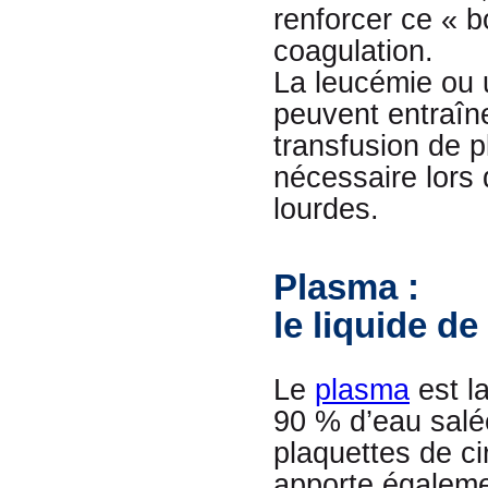
renforcer ce « 
coagulation.
La leucémie ou 
peuvent entraîne
transfusion de 
nécessaire lors 
lourdes.
Plasma :
le liquide d
Le
plasma
est l
90 % d’eau salée
plaquettes de ci
apporte égalemen