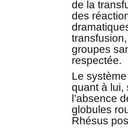
de la transf
des réaction
dramatiques
transfusion,
groupes san
respectée.
Le système
quant à lui,
l’absence de
globules rou
Rhésus posit