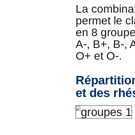
La combina
permet le c
en 8 groupe
A-, B+, B-, 
O+ et O-.
Répartiti
et des rhé