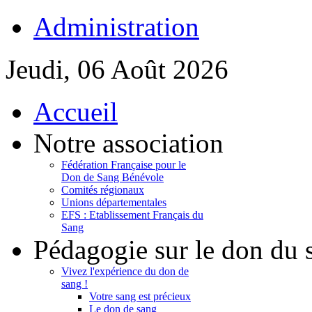
Administration
Jeudi, 06 Août 2026
Accueil
Notre association
Fédération Française pour le
Don de Sang Bénévole
Comités régionaux
Unions départementales
EFS : Etablissement Français du
Sang
Pédagogie sur le don du 
Vivez l'expérience du don de
sang !
Votre sang est précieux
Le don de sang