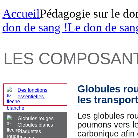
Accueil
Pédagogie sur le do
don de sang !
Le don de san
LES COMPOSAN
Globules rou
Des fonctions
essentielles
les transpor
Les globules ro
Globules rouges
poumons vers les
Globules blancs
Plaquettes
carbonique afin 
Plasma