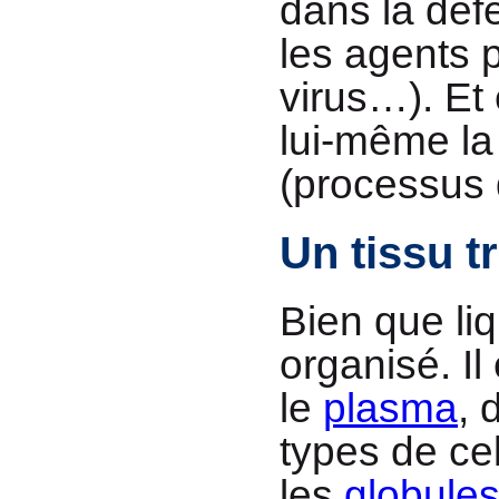
dans la déf
les agents 
virus…). Et 
lui-même la
(processus
Un tissu t
Bien que liq
organisé. Il
le
plasma
, 
types de cel
les
globules