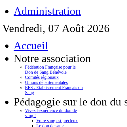
Administration
Vendredi, 07 Août 2026
Accueil
Notre association
Fédération Française pour le
Don de Sang Bénévole
Comités régionaux
Unions départementales
EFS : Etablissement Français du
Sang
Pédagogie sur le don du 
Vivez l'expérience du don de
sang !
Votre sang est précieux
Le don de sang