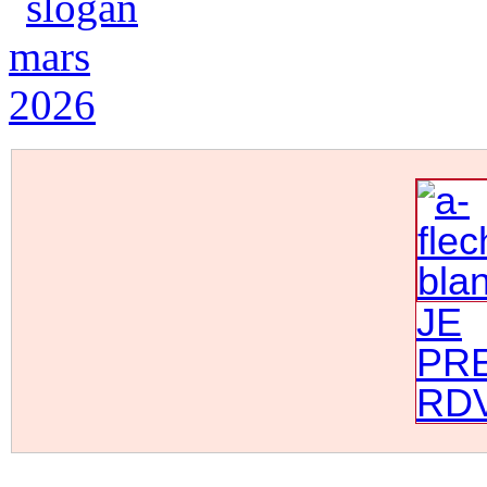
JE
PR
RD