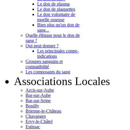
Le don de plasma
Le don de plaquettes
Le don volontaire de
moelle osseuse
Bien plus qu'un don de
sang...
Quelle éthique pour le don de
sang ?
Qui peut donner ?
Les principales contre-
indications
Groupes sanguins et
compatibilité
Les composants du sang
Associations Locales
Arcis-sur-Aube
Bar-sur-Aube
Bar-sur-Seine
Bouilly
Brienne-le-Château
Chavanges
Ervy-le-Châtel
Estissac