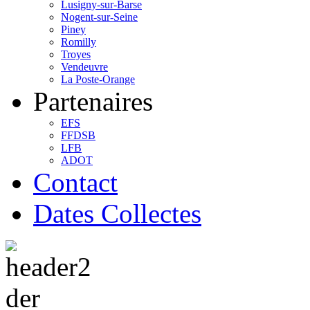
Lusigny-sur-Barse
Nogent-sur-Seine
Piney
Romilly
Troyes
Vendeuvre
La Poste-Orange
Partenaires
EFS
FFDSB
LFB
ADOT
Contact
Dates Collectes