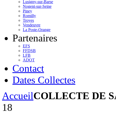
Lusigny-sur-Barse
Nogent-sur-Seine
Piney
Romilly
Troyes
Vendeuvre
La Poste-Orange
Partenaires
EFS
FFDSB
LFB
ADOT
Contact
Dates Collectes
Accueil
COLLECTE DE 
18