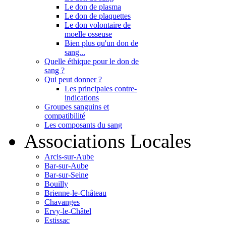
Le don de plasma
Le don de plaquettes
Le don volontaire de
moelle osseuse
Bien plus qu'un don de
sang...
Quelle éthique pour le don de
sang ?
Qui peut donner ?
Les principales contre-
indications
Groupes sanguins et
compatibilité
Les composants du sang
Associations Locales
Arcis-sur-Aube
Bar-sur-Aube
Bar-sur-Seine
Bouilly
Brienne-le-Château
Chavanges
Ervy-le-Châtel
Estissac