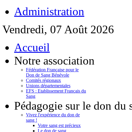
Administration
Vendredi, 07 Août 2026
Accueil
Notre association
Fédération Française pour le
Don de Sang Bénévole
Comités régionaux
Unions départementales
EFS : Etablissement Français du
Sang
Pédagogie sur le don du 
Vivez l'expérience du don de
sang !
Votre sang est précieux
Le don de sang