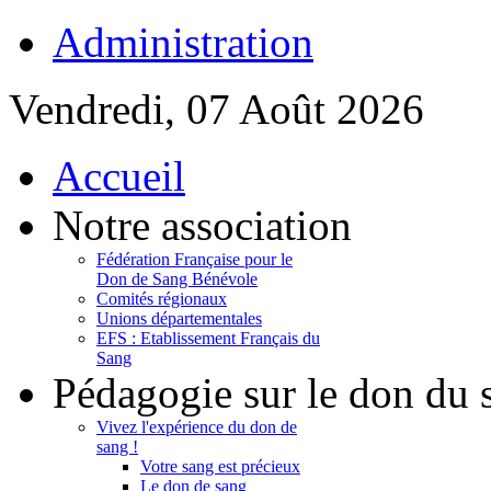
Administration
Vendredi, 07 Août 2026
Accueil
Notre association
Fédération Française pour le
Don de Sang Bénévole
Comités régionaux
Unions départementales
EFS : Etablissement Français du
Sang
Pédagogie sur le don du 
Vivez l'expérience du don de
sang !
Votre sang est précieux
Le don de sang