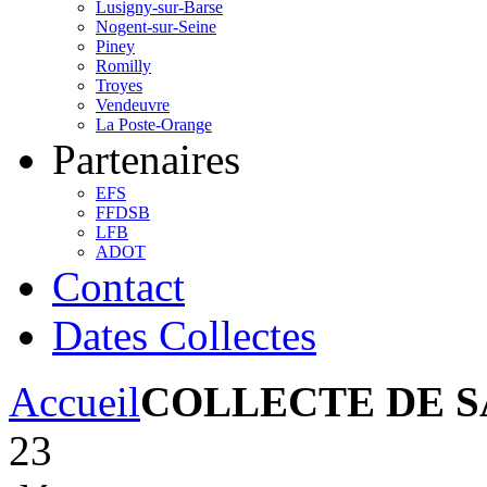
Lusigny-sur-Barse
Nogent-sur-Seine
Piney
Romilly
Troyes
Vendeuvre
La Poste-Orange
Partenaires
EFS
FFDSB
LFB
ADOT
Contact
Dates Collectes
Accueil
COLLECTE DE 
23