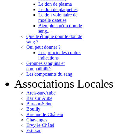
Le don de plasma
Le don de plaquettes
Le don volontaire de
moelle osseuse
Bien plus qu'un don de
sang...
Quelle éthique pour le don de
sang ?
Qui peut donner ?
Les principales contre-
indications
Groupes sanguins et
compatibilité
Les composants du sang
Associations Locales
Arcis-sur-Aube
Bar-sur-Aube
Bar-sur-Seine
Bouilly
Brienne-le-Château
Chavanges
Ervy-le-Châtel
Estissac