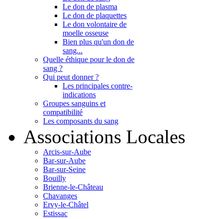
Le don de plasma
Le don de plaquettes
Le don volontaire de
moelle osseuse
Bien plus qu'un don de
sang...
Quelle éthique pour le don de
sang ?
Qui peut donner ?
Les principales contre-
indications
Groupes sanguins et
compatibilité
Les composants du sang
Associations Locales
Arcis-sur-Aube
Bar-sur-Aube
Bar-sur-Seine
Bouilly
Brienne-le-Château
Chavanges
Ervy-le-Châtel
Estissac