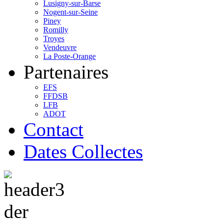
Lusigny-sur-Barse
Nogent-sur-Seine
Piney
Romilly
Troyes
Vendeuvre
La Poste-Orange
Partenaires
EFS
FFDSB
LFB
ADOT
Contact
Dates Collectes