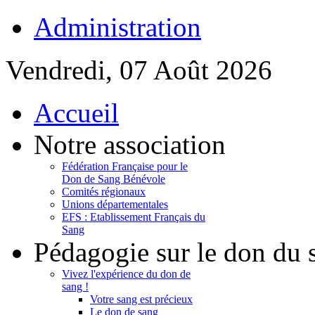
Administration
Vendredi, 07 Août 2026
Accueil
Notre association
Fédération Française pour le
Don de Sang Bénévole
Comités régionaux
Unions départementales
EFS : Etablissement Français du
Sang
Pédagogie sur le don du 
Vivez l'expérience du don de
sang !
Votre sang est précieux
Le don de sang