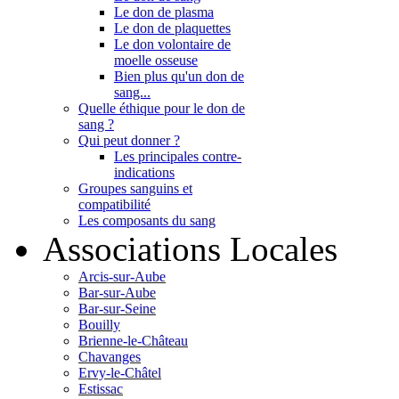
Le don de plasma
Le don de plaquettes
Le don volontaire de
moelle osseuse
Bien plus qu'un don de
sang...
Quelle éthique pour le don de
sang ?
Qui peut donner ?
Les principales contre-
indications
Groupes sanguins et
compatibilité
Les composants du sang
Associations Locales
Arcis-sur-Aube
Bar-sur-Aube
Bar-sur-Seine
Bouilly
Brienne-le-Château
Chavanges
Ervy-le-Châtel
Estissac