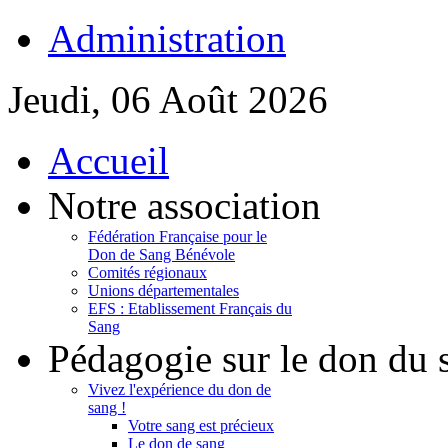
Administration
Jeudi, 06 Août 2026
Accueil
Notre association
Fédération Française pour le
Don de Sang Bénévole
Comités régionaux
Unions départementales
EFS : Etablissement Français du
Sang
Pédagogie sur le don du 
Vivez l'expérience du don de
sang !
Votre sang est précieux
Le don de sang