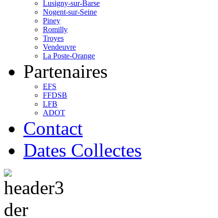
Lusigny-sur-Barse
Nogent-sur-Seine
Piney
Romilly
Troyes
Vendeuvre
La Poste-Orange
Partenaires
EFS
FFDSB
LFB
ADOT
Contact
Dates Collectes